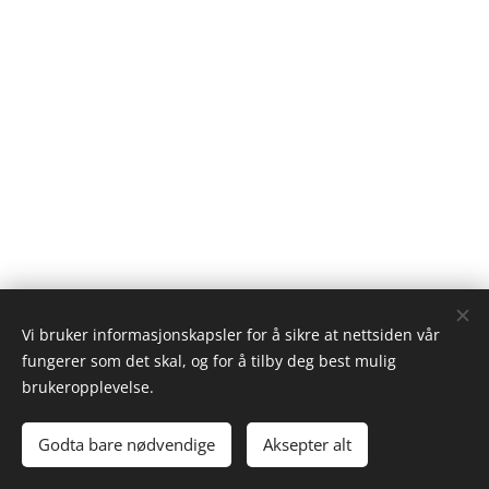
Vi bruker informasjonskapsler for å sikre at nettsiden vår
fungerer som det skal, og for å tilby deg best mulig
brukeropplevelse.
© 2023 Bjoråvika Kennel
.
Alle rettigheter forbeholdt.
Godta bare nødvendige
Aksepter alt
Informasjonskapsler