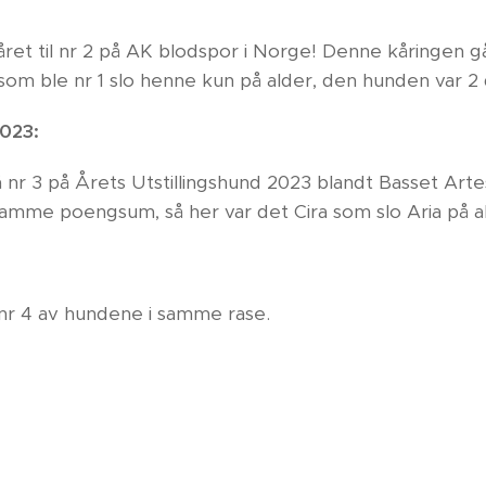
:
 året til nr 2 på AK blodspor i Norge! Denne kåringen gå
om ble nr 1 slo henne kun på alder, den hunden var 2
2023:
så nr 3 på Årets Utstillingshund 2023 blandt Basset Ar
samme poengsum, så her var det Cira som slo Aria på 
r nr 4 av hundene i samme rase.