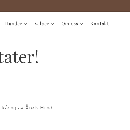
Hunder
Valper
Om oss
Kontakt
tater!
r kåring av Årets Hund