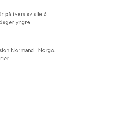
r på tvers av alle 6
 dager yngre.
tesien Normand i Norge.
alder.