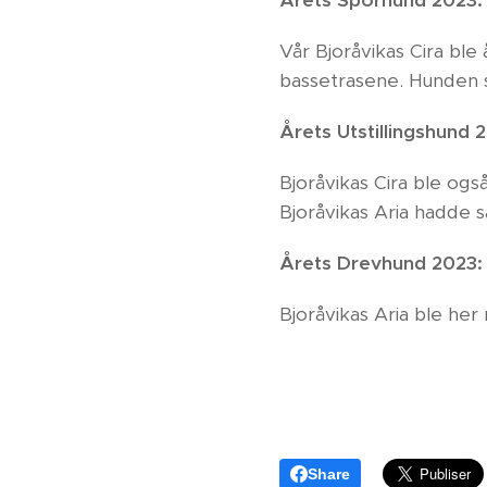
Årets Sporhund 2023
Vår Bjoråvikas Cira ble
bassetrasene. Hunden s
Årets Utstillingshund 
Bjoråvikas Cira ble og
Bjoråvikas Aria hadde 
Årets Drevhund 2023:
Bjoråvikas Aria ble he
Share