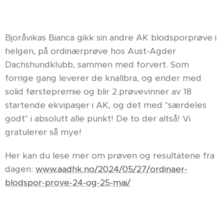
Bjoråvikas Bianca gikk sin andre AK blodsporprøve i
helgen, på ordinærprøve hos Aust-Agder
Dachshundklubb, sammen med forvert. Som
forrige gang leverer de knallbra, og ender med
solid førstepremie og blir 2.prøvevinner av 18
startende ekvipasjer i AK, og det med "særdeles
godt" i absolutt alle punkt! De to der altså! Vi
gratulerer så mye!
Her kan du lese mer om prøven og resultatene fra
dagen:
www.aadhk.no/2024/05/27/ordinaer-
blodspor-prove-24-og-25-mai/