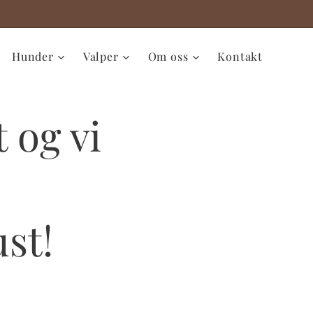
Hunder
Valper
Om oss
Kontakt
 og vi
st!