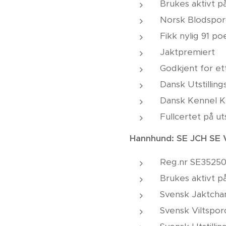
Brukes aktivt på
Norsk Blodsporc
Fikk nylig 91 p
Jaktpremiert
Godkjent for et
Dansk Utstillin
Dansk Kennel K
Fullcertet på uts
Hannhund: SE JCH SE
Reg.nr SE35250
Brukes aktivt på
Svensk Jaktch
Svensk Viltspo