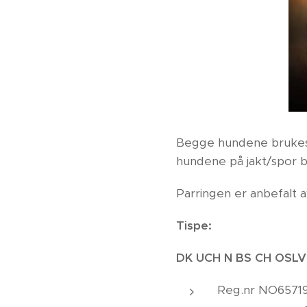
Begge hundene brukes a
hundene på jakt/spor bli
Parringen er anbefalt 
Tispe:
DK UCH N BS CH OSL
Reg.nr NO65719