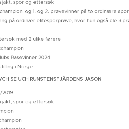
 jakt, spor og ettersøk
hampion, og 1. og 2. prøvevinner på to ordinære spo
oeng på ordinær elitesporprøve, hvor hun også ble 3.p
tersøk med 2 ulike førere
gschampion
lubs Rasevinner 2024
tilling i Norge
 VCH SE
UCH
RUNSTENSFJÄRDENS JASON
/2019
 jakt, spor og ettersøk
ampion
rchampion