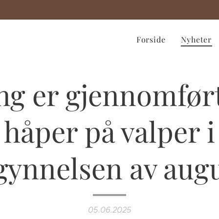
Forside
Nyheter
ng er gjennomført
håper på valper i
gynnelsen av augu
05.06.2025