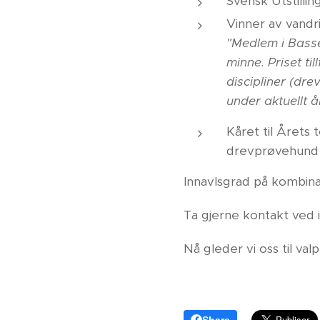
Svensk Utstilli
Vinner av vandri
"Medlem i Basse
minne. Priset t
discipliner (dr
under aktuellt å
Kåret til Årets 
drevprøvehun
Innavlsgrad på kombina
Ta gjerne kontakt ved 
Nå gleder vi oss til va