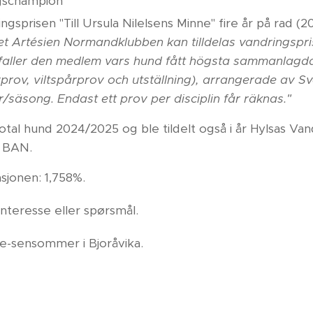
ngschampion
ngsprisen "Till Ursula Nilelsens Minne" fire år på rad (2
t Artésien Normandklubben kan tilldelas vandringsprise
illfaller den medlem vars hund fått högsta sammanlagd
evprov, viltspårprov och utställning), arrangerade av 
r/säsong. Endast ett prov per disciplin får räknas."
total hund 2024/2025 og ble tildelt også i år Hylsas Van
d BAN.
sjonen: 1,758%.
interesse eller spørsmål.
lpe-sensommer i Bjoråvika.