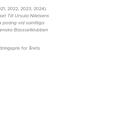
021, 2022, 2023, 2024).
t Till Ursula Nilelsens
a poäng vid samtliga
Svenska Basssetklubben
dringspris for årets