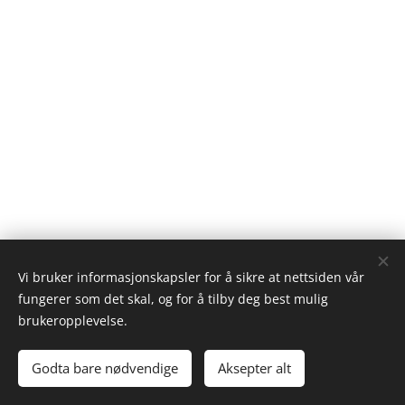
Vi bruker informasjonskapsler for å sikre at nettsiden vår
fungerer som det skal, og for å tilby deg best mulig
brukeropplevelse.
© 2023 Bjoråvika Kennel
.
Alle rettigheter forbeholdt.
Godta bare nødvendige
Aksepter alt
Informasjonskapsler